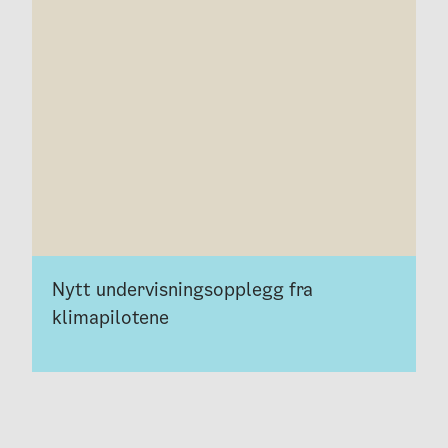
Nytt undervisningsopplegg fra
klimapilotene