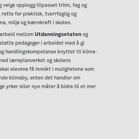
og velge opplegg tilpasset trinn, fag og
rette for praktisk, tverrfaglig og
a, miljø og bærekraft i skolen.
amarbeid mellom
Utdanningsetaten
og
 støtte pedagoger i arbeidet med å gi
og handlingskompetanse knyttet til klima-
d med læreplanverket og skolens
kal elevene få innsikt i mulighetene som
dende klimaby, enten det handler om
ge yrker eller nye måter å bidra til et mer