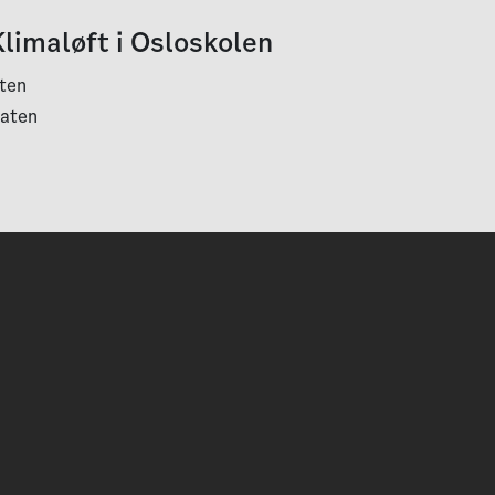
limaløft i Osloskolen
aten
taten