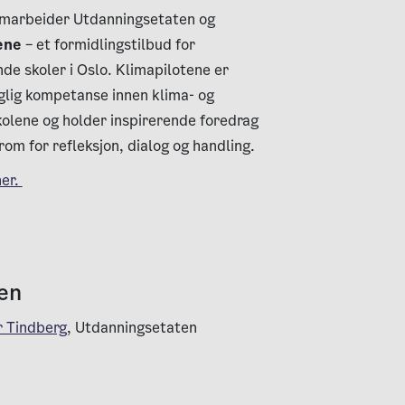
 samarbeider Utdanningsetaten og
ene
– et formidlingstilbud for
e skoler i Oslo. Klimapilotene er
glig kompetanse innen klima- og
olene og holder inspirerende foredrag
rom for refleksjon, dialog og handling.
her.
en
r Tindberg
, Utdanningsetaten