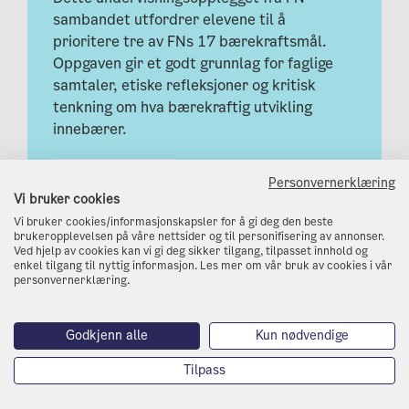
sambandet utfordrer elevene til å
prioritere tre av FNs 17 bærekraftsmål.
Oppgaven gir et godt grunnlag for faglige
samtaler, etiske refleksjoner og kritisk
tenkning om hva bærekraftig utvikling
innebærer.
Trinn:
Trinn 8-10
Personvernerklæring
Vi bruker cookies
Fag:
Norsk,
Samfunnsfag
Vi bruker cookies/informasjonskapsler for å gi deg den beste
brukeropplevelsen på våre nettsider og til personifisering av annonser.
Ved hjelp av cookies kan vi gi deg sikker tilgang, tilpasset innhold og
Varighet:
1 time
enkel tilgang til nyttig informasjon. Les mer om vår bruk av cookies i vår
personvernerklæring.
Type ressurs:
Oppgaver
Godkjenn alle
Kun nødvendige
Gå til ressursen
Les mer
Tilpass