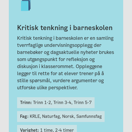
Kritisk tenkning i barneskolen
Kritisk tenkning i barneskolen er en samling
tverrfaglige undervisningsopplegg der
barnebøker og dagsaktuelle nyheter brukes
som utgangspunkt for refleksjon og
diskusjon i klasserommet. Oppleggene
legger til rette for at elever trener på å
stille spørsmål, vurdere argumenter og
utforske ulike perspektiver.
Trinn:
Trinn 1-2,
Trinn 3-4,
Trinn 5-7
Fag:
KRLE,
Naturfag,
Norsk,
Samfunnsfag
Varighet:
1 time,
2-4 timer