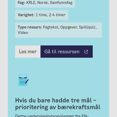
Fag:
KRLE,
Norsk,
Samfunnsfag
Varighet:
1 time,
2-4 timer
Type ressurs:
Fagtekst,
Oppgaver,
Spill/quiz,
Video
Gå til ressursen
Les mer
Hvis du bare hadde tre mål –
prioritering av bærekraftsmål
Dette undervisningsopplegget fra FN-