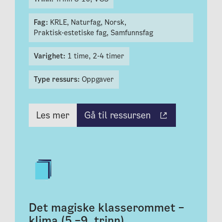
Fag:
KRLE,
Naturfag,
Norsk,
Praktisk-estetiske fag,
Samfunnsfag
Varighet:
1 time,
2-4 timer
Type ressurs:
Oppgaver
Gå til ressursen
Les mer
Det magiske klasserommet –
klima (5.–9. trinn)