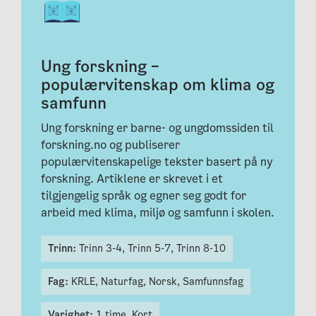
Ung forskning –
populærvitenskap om klima og
samfunn
Ung forskning er barne- og ungdomssiden til
forskning.no og publiserer
populærvitenskapelige tekster basert på ny
forskning. Artiklene er skrevet i et
tilgjengelig språk og egner seg godt for
arbeid med klima, miljø og samfunn i skolen.
Trinn:
Trinn 3-4,
Trinn 5-7,
Trinn 8-10
Fag:
KRLE,
Naturfag,
Norsk,
Samfunnsfag
Varighet:
1 time,
Kort