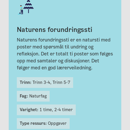
Naturens forundringssti
Naturens forundringssti er en natursti med
poster med spørsmål til undring og
refleksjon. Det er totalt ti poster som følges
opp med samtaler og diskusjoner. Det
følger med en god lærerveiledning.
Trinn:
Trinn 3-4,
Trinn 5-7
Fag:
Naturfag
Varighet:
1 time,
2-4 timer
Type ressurs:
Oppgaver