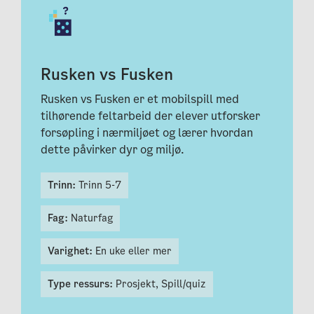
Rusken vs Fusken
Rusken vs Fusken er et mobilspill med
tilhørende feltarbeid der elever utforsker
forsøpling i nærmiljøet og lærer hvordan
dette påvirker dyr og miljø.
Trinn:
Trinn 5-7
Fag:
Naturfag
Varighet:
En uke eller mer
Type ressurs:
Prosjekt,
Spill/quiz