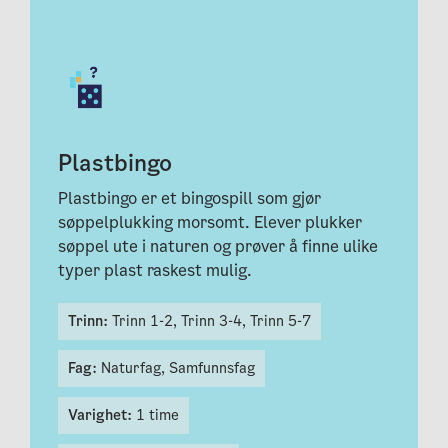
Plastbingo
Plastbingo er et bingospill som gjør
søppelplukking morsomt. Elever plukker
søppel ute i naturen og prøver å finne ulike
typer plast raskest mulig.
Trinn:
Trinn 1-2,
Trinn 3-4,
Trinn 5-7
Fag:
Naturfag,
Samfunnsfag
Varighet:
1 time