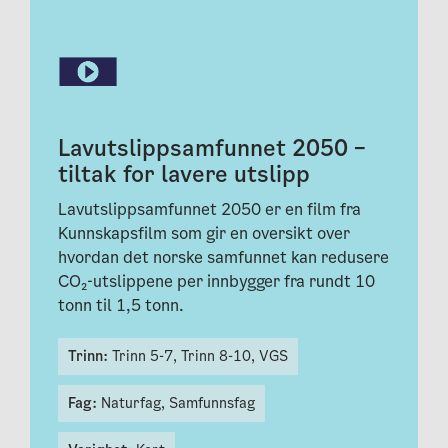
Lavutslippsamfunnet 2050 –
tiltak for lavere utslipp
Lavutslippsamfunnet 2050 er en film fra
Kunnskapsfilm som gir en oversikt over
hvordan det norske samfunnet kan redusere
CO₂-utslippene per innbygger fra rundt 10
tonn til 1,5 tonn.
Trinn:
Trinn 5-7,
Trinn 8-10,
VGS
Fag:
Naturfag,
Samfunnsfag