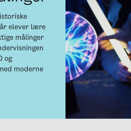
istoriske
får elever lære
ktige målinger
ndervisningen
O og
r med moderne