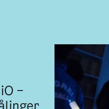
iO –
ålinger