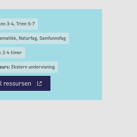
inn 3-4,
Trinn 5-7
ematikk,
Naturfag,
Samfunnsfag
t:
2-4 timer
surs:
Ekstern undervisning
il ressursen