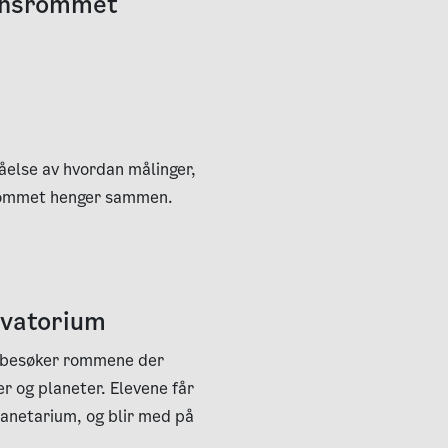
densrommet
åelse av hvordan målinger,
srommet henger sammen.
rvatorium
De besøker rommene der
r og planeter. Elevene får
anetarium, og blir med på