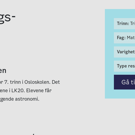
gs­
Trinn:
Tr
Fag:
Mat
Varighe
Type res
en
Gå t
r 7. trinn i Osloskolen. Det
ene i LK20. Elevene får
ggende astronomi.