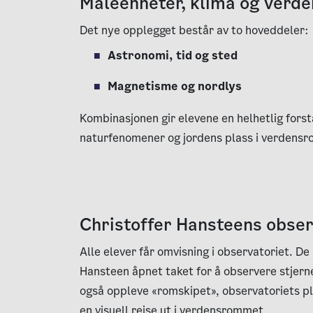
Måleenheter, klima og ver
Det nye opplegget består av to hoveddeler:
Astronomi, tid og sted
Magnetisme og nordlys
Kombinasjonen gir elevene en helhetlig forst
naturfenomener og jordens plass i verden
Christoffer Hansteens obse
Alle elever får omvisning i observatoriet. 
Hansteen åpnet taket for å observere stjerne
også oppleve «romskipet», observatoriets pl
en visuell reise ut i verdensrommet.