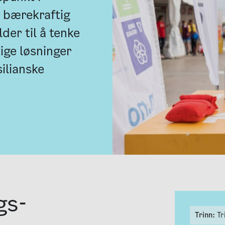
n bærekraftig
lder til å tenke
ige løsninger
silianske
gs­
Trinn:
Tr