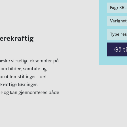
Fag:
KRL
Varighe
Type res
ærekraftig
Gå t
orske virkelige eksempler på
nnom bilder, samtale og
roblemstillinger i det
raftige løsninger.
er og kan gjennomføres både