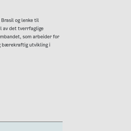
rasil og lenke til
l av det tverrfaglige
mbandet, som arbeider for
 bærekraftig utvikling i
l