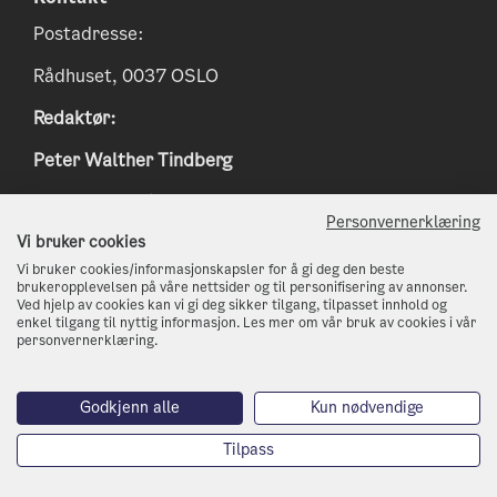
Postadresse:
Rådhuset, 0037 OSLO
Redaktør:
Peter Walther Tindberg
Epost:
peter.tindberg@osloskolen.no
Personvernerklæring
www.klimaoslo.no
Vi bruker cookies
Vi bruker cookies/informasjonskapsler for å gi deg den beste
postmottak@kli.oslo.kommune.no
brukeropplevelsen på våre nettsider og til personifisering av annonser.
Ved hjelp av cookies kan vi gi deg sikker tilgang, tilpasset innhold og
enkel tilgang til nyttig informasjon. Les mer om vår bruk av cookies i vår
http://www.oslo.kommune.no
personvernerklæring.
Telefon: 21 80 21 80
Godkjenn alle
Kun nødvendige
Tilpass