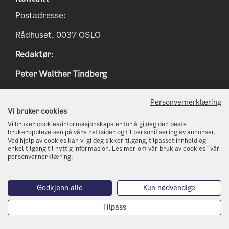
Postadresse:
Rådhuset, 0037 OSLO
Redaktør:
Peter Walther Tindberg
Epost:
peter.tindberg@osloskolen.no
Personvernerklæring
www.klimaoslo.no
Vi bruker cookies
Vi bruker cookies/informasjonskapsler for å gi deg den beste
postmottak@kli.oslo.kommune.no
brukeropplevelsen på våre nettsider og til personifisering av annonser.
Ved hjelp av cookies kan vi gi deg sikker tilgang, tilpasset innhold og
enkel tilgang til nyttig informasjon. Les mer om vår bruk av cookies i vår
http://www.oslo.kommune.no
personvernerklæring.
Telefon: 21 80 21 80
Godkjenn alle
Kun nødvendige
Tilpass