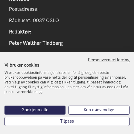
Postadresse:
Rådhuset, 0037 OSLO
Redaktør:
Peter Walther Tindberg
Epost:
peter.tindberg@osloskolen.no
Personvernerklæring
www.klimaoslo.no
Vi bruker cookies
Vi bruker cookies/informasjonskapsler for å gi deg den beste
postmottak@kli.oslo.kommune.no
brukeropplevelsen på våre nettsider og til personifisering av annonser.
Ved hjelp av cookies kan vi gi deg sikker tilgang, tilpasset innhold og
enkel tilgang til nyttig informasjon. Les mer om vår bruk av cookies i vår
http://www.oslo.kommune.no
personvernerklæring.
Telefon: 21 80 21 80
Godkjenn alle
Kun nødvendige
Tilpass