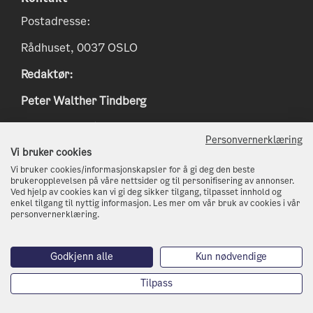
Postadresse:
Rådhuset, 0037 OSLO
Redaktør:
Peter Walther Tindberg
Epost:
peter.tindberg@osloskolen.no
Personvernerklæring
www.klimaoslo.no
Vi bruker cookies
Vi bruker cookies/informasjonskapsler for å gi deg den beste
postmottak@kli.oslo.kommune.no
brukeropplevelsen på våre nettsider og til personifisering av annonser.
Ved hjelp av cookies kan vi gi deg sikker tilgang, tilpasset innhold og
enkel tilgang til nyttig informasjon. Les mer om vår bruk av cookies i vår
http://www.oslo.kommune.no
personvernerklæring.
Telefon: 21 80 21 80
Godkjenn alle
Kun nødvendige
Tilpass