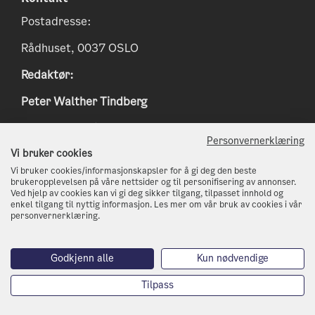
Postadresse:
Rådhuset, 0037 OSLO
Redaktør:
Peter Walther Tindberg
Epost:
peter.tindberg@osloskolen.no
Personvernerklæring
www.klimaoslo.no
Vi bruker cookies
Vi bruker cookies/informasjonskapsler for å gi deg den beste
postmottak@kli.oslo.kommune.no
brukeropplevelsen på våre nettsider og til personifisering av annonser.
Ved hjelp av cookies kan vi gi deg sikker tilgang, tilpasset innhold og
enkel tilgang til nyttig informasjon. Les mer om vår bruk av cookies i vår
http://www.oslo.kommune.no
personvernerklæring.
Telefon: 21 80 21 80
Godkjenn alle
Kun nødvendige
Tilpass