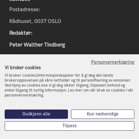
Postadresse:
Rådhuset, 0037 OSLO
Redaktør:
Peter Walther Tindberg
Epost:
peter.tindberg@osloskolen.no
Personvernerklæring
www.klimaoslo.no
Vi bruker cookies
Vi bruker cookies/informasjonskapsler for å gi deg den beste
postmottak@kli.oslo.kommune.no
brukeropplevelsen på våre nettsider og til personifisering av annonser.
Ved hjelp av cookies kan vi gi deg sikker tilgang, tilpasset innhold og
enkel tilgang til nyttig informasjon. Les mer om vår bruk av cookies i vår
http://www.oslo.kommune.no
personvernerklæring.
Telefon: 21 80 21 80
Godkjenn alle
Kun nødvendige
Tilpass