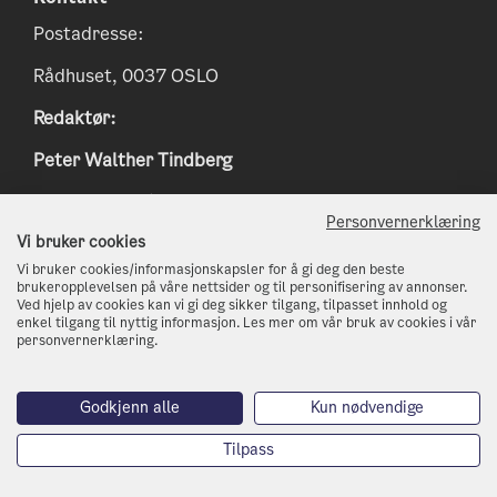
Postadresse:
Rådhuset, 0037 OSLO
Redaktør:
Peter Walther Tindberg
Epost:
peter.tindberg@osloskolen.no
Personvernerklæring
www.klimaoslo.no
Vi bruker cookies
Vi bruker cookies/informasjonskapsler for å gi deg den beste
postmottak@kli.oslo.kommune.no
brukeropplevelsen på våre nettsider og til personifisering av annonser.
Ved hjelp av cookies kan vi gi deg sikker tilgang, tilpasset innhold og
enkel tilgang til nyttig informasjon. Les mer om vår bruk av cookies i vår
http://www.oslo.kommune.no
personvernerklæring.
Telefon: 21 80 21 80
Godkjenn alle
Kun nødvendige
Tilpass