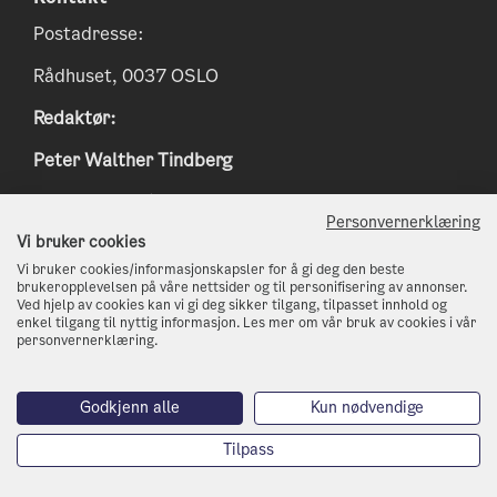
Postadresse:
Rådhuset, 0037 OSLO
Redaktør:
Peter Walther Tindberg
Epost:
peter.tindberg@osloskolen.no
Personvernerklæring
www.klimaoslo.no
Vi bruker cookies
Vi bruker cookies/informasjonskapsler for å gi deg den beste
postmottak@kli.oslo.kommune.no
brukeropplevelsen på våre nettsider og til personifisering av annonser.
Ved hjelp av cookies kan vi gi deg sikker tilgang, tilpasset innhold og
enkel tilgang til nyttig informasjon. Les mer om vår bruk av cookies i vår
http://www.oslo.kommune.no
personvernerklæring.
Telefon: 21 80 21 80
Godkjenn alle
Kun nødvendige
Tilpass