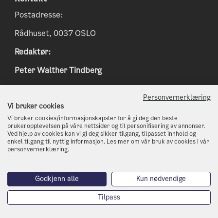
Postadresse:
Rådhuset, 0037 OSLO
Redaktør:
Peter Walther Tindberg
Epost:
peter.tindberg@osloskolen.no
Personvernerklæring
www.klimaoslo.no
Vi bruker cookies
Vi bruker cookies/informasjonskapsler for å gi deg den beste
postmottak@kli.oslo.kommune.no
brukeropplevelsen på våre nettsider og til personifisering av annonser.
Ved hjelp av cookies kan vi gi deg sikker tilgang, tilpasset innhold og
enkel tilgang til nyttig informasjon. Les mer om vår bruk av cookies i vår
http://www.oslo.kommune.no
personvernerklæring.
Telefon: 21 80 21 80
Godkjenn alle
Kun nødvendige
Tilpass