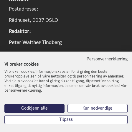
Postadresse:
Rådhuset, 0037 OSLO
Redaktør:
Peter Walther Tindberg
Epost:
peter.tindberg@osloskolen.no
Personvernerklæring
www.klimaoslo.no
Vi bruker cookies
Vi bruker cookies/informasjonskapsler for å gi deg den beste
postmottak@kli.oslo.kommune.no
brukeropplevelsen på våre nettsider og til personifisering av annonser.
Ved hjelp av cookies kan vi gi deg sikker tilgang, tilpasset innhold og
enkel tilgang til nyttig informasjon. Les mer om vår bruk av cookies i vår
http://www.oslo.kommune.no
personvernerklæring.
Telefon: 21 80 21 80
Godkjenn alle
Kun nødvendige
Tilpass