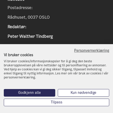
Postadresse:
Rådhuset, 0037 OSLO
Redaktør:
Peter Walther Tindberg
Epost:
peter.tindberg@osloskolen.no
Personvernerklæring
www.klimaoslo.no
Vi bruker cookies
Vi bruker cookies/informasjonskapsler for å gi deg den beste
postmottak@kli.oslo.kommune.no
brukeropplevelsen på våre nettsider og til personifisering av annonser.
Ved hjelp av cookies kan vi gi deg sikker tilgang, tilpasset innhold og
enkel tilgang til nyttig informasjon. Les mer om vår bruk av cookies i vår
http://www.oslo.kommune.no
personvernerklæring.
Telefon: 21 80 21 80
Godkjenn alle
Kun nødvendige
Tilpass