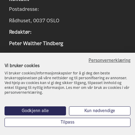
Postadresse:
Rådhuset, 0037 OSLO
Redaktør:
Peter Walther Tindberg
Epost:
peter.tindberg@osloskolen.no
Personvernerklæring
www.klimaoslo.no
Vi bruker cookies
Vi bruker cookies/informasjonskapsler for å gi deg den beste
postmottak@kli.oslo.kommune.no
brukeropplevelsen på våre nettsider og til personifisering av annonser.
Ved hjelp av cookies kan vi gi deg sikker tilgang, tilpasset innhold og
enkel tilgang til nyttig informasjon. Les mer om vår bruk av cookies i vår
http://www.oslo.kommune.no
personvernerklæring.
Telefon: 21 80 21 80
Godkjenn alle
Kun nødvendige
Tilpass